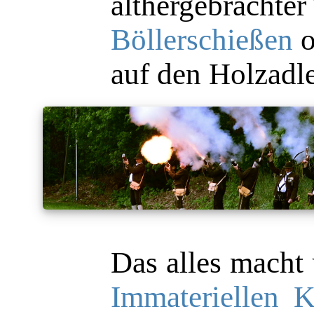
althergebrachter
Böllerschießen
o
auf den Holzadl
Das alles macht
Immateriellen K